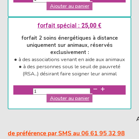
de
Ajouter au panier
supplément
week-
end
forfait spécial :
25,00
€
ou
forfait 2 soins énergétiques à distance
nuit
uniquement sur animaux, réservés
exclusivement :
●
à des associations venant en aide aux animaux
●
à des personnes sous le seuil de pauvreté
(RSA...) désirant faire soigner leur animal
quantité
de
Ajouter au panier
forfait
spécial
de préférence par SMS au 06 61 95 32 98