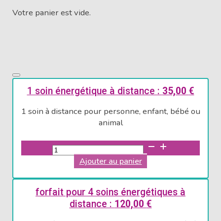
Votre panier est vide.
1 soin énergétique à distance :
35,00
€
1 soin à distance pour personne, enfant, bébé ou
animal
quantité
de
Ajouter au panier
1
soin
énergétique
forfait pour 4 soins énergétiques à
à
distance :
120,00
€
distance