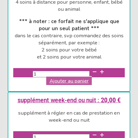
4 soins à distance pour personne, enfant, bébé
ou animal
*** à noter : ce forfait ne s'applique que
pour un seul patient ***
dans le cas contraire, svp commandez des soins
séparément, par exemple :
2 soins pour votre bébé
et 2 soins pour votre animal
quantité
de
Ajouter au panier
forfait
pour
4
supplément week-end ou nuit :
20,00
€
soins
supplément à régler en cas de prestation en
énergétiques
week-end ou nuit
à
distance
quantité