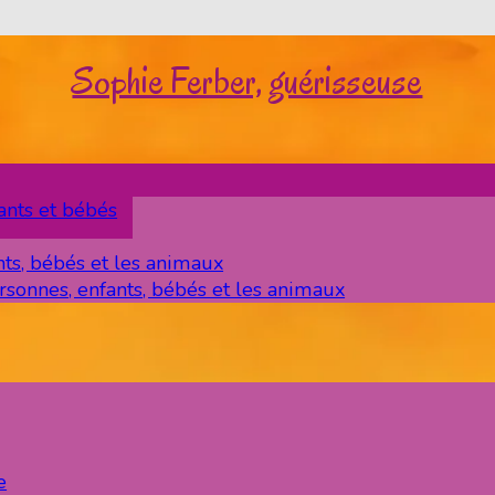
Sophie Ferber, guérisseuse
ants et bébés
nts, bébés et les animaux
rsonnes, enfants, bébés et les animaux
e