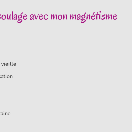
 soulage avec mon magnétisme
vieille
sation
raine