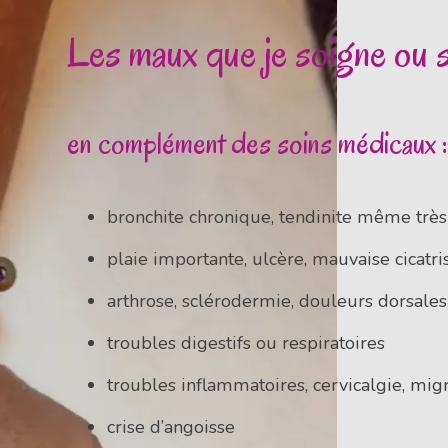
Les maux que je soigne ou
en complément des soins médicaux :
bronchite chronique, tendinite même très 
plaie importante, ulcère, mauvaise cicatri
arthrose, sclérodermie, douleurs dorsales
troubles digestifs ou respiratoires
troubles inflammatoires, cervicalgie, mig
crise d’angoisse