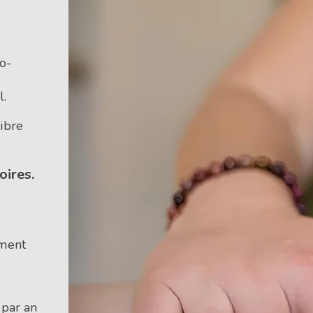
to-
l.
libre
oires.
iment
 par an