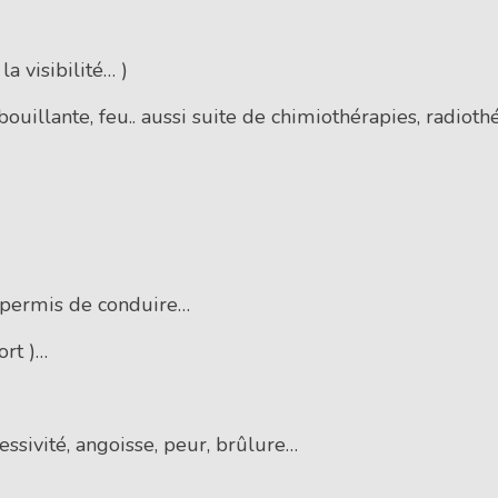
a visibilité… )
ouillante, feu.. aussi suite de chimiothérapies, radioth
, permis de conduire…
ort )…
essivité, angoisse, peur, brûlure…