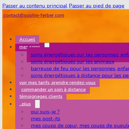
Passer au contenu principal
Passer au pied de page
contact@sophie-ferber.com
Accueil
mes soins
soins énergétiques sur les personnes, enf
soins énergétiques sur les animaux
barreuse de feu pour les personnes, enfa
soins énergétiques à distance pour les pe
voir mes tarifs, prendre rendez-vous
commander un soin à distance
témoignages clients
...plus
qui suis-je ?
mes post-its
mes coups de cœur, mes coups de gueul