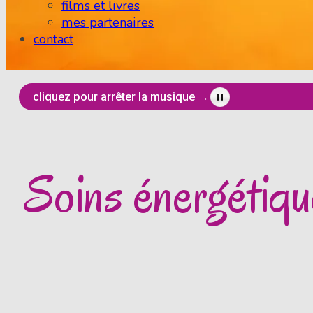
films et livres
mes partenaires
contact
cliquez pour arrêter la musique →
Soins énergétiqu