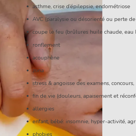
asthme, crise d’épilepsie, endométriose
AVC (paralysie ou désorienté ou perte de l
coupe le feu (brûlures huile chaude, eau b
ronflement
acouphène
zona
stress & angoisse des examens, concours
fin de vie (douleurs, apaisement et réconf
allergies
enfant, bébé: insomnie, hyper-activité, agr
phobies